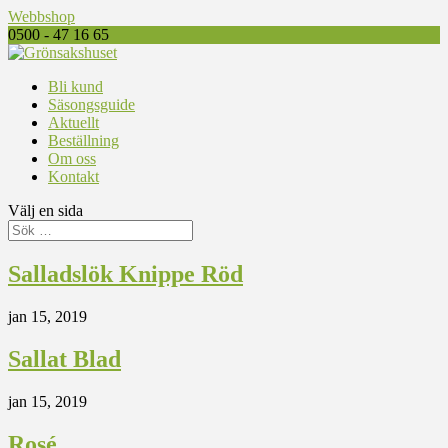
Webbshop
0500 - 47 16 65
Bli kund
Säsongsguide
Aktuellt
Beställning
Om oss
Kontakt
Välj en sida
Salladslök Knippe Röd
jan 15, 2019
Sallat Blad
jan 15, 2019
Rosé