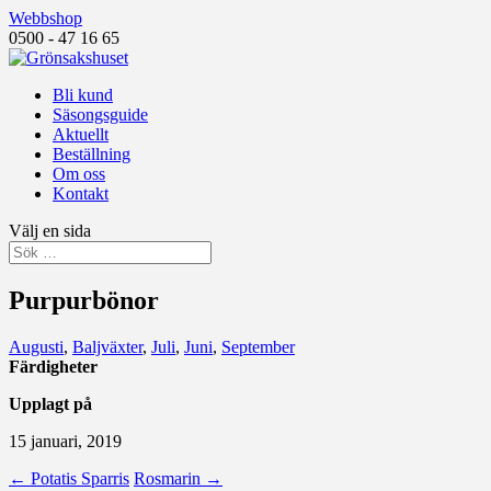
Webbshop
0500 - 47 16 65
Bli kund
Säsongsguide
Aktuellt
Beställning
Om oss
Kontakt
Välj en sida
Purpurbönor
Augusti
,
Baljväxter
,
Juli
,
Juni
,
September
Färdigheter
Upplagt på
15 januari, 2019
←
Potatis Sparris
Rosmarin
→