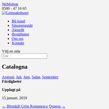
Webbshop
0500 - 47 16 65
Bli kund
Säsongsguide
Aktuellt
Beställning
Om oss
Kontakt
Välj en sida
Catalogna
Augusti
,
Juli
,
Juni
,
Sallat
,
September
Färdigheter
Upplagt på
15 januari, 2019
←
Blomkål Grön Romanesco
Dragon
→