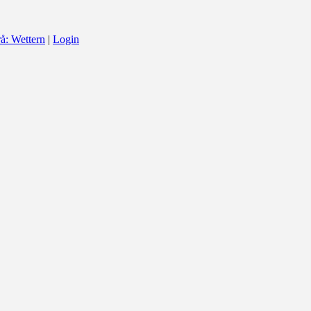
å: Wettern
|
Login