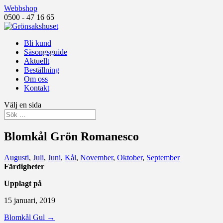
Webbshop
0500 - 47 16 65
Bli kund
Säsongsguide
Aktuellt
Beställning
Om oss
Kontakt
Välj en sida
Blomkål Grön Romanesco
Augusti
,
Juli
,
Juni
,
Kål
,
November
,
Oktober
,
September
Färdigheter
Upplagt på
15 januari, 2019
Blomkål Gul
→