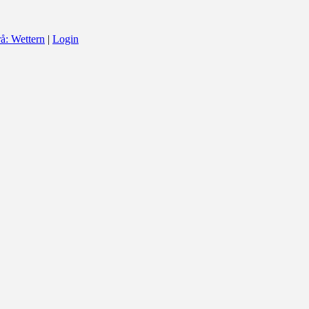
å: Wettern
|
Login