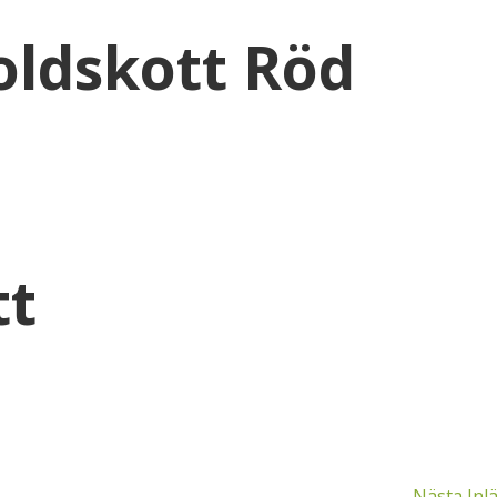
ldskott Röd
tt
Nästa Inl