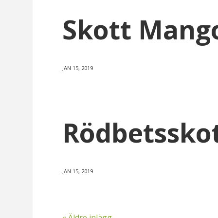
Skott Mango
JAN 15, 2019
Rödbetssko
JAN 15, 2019
« Äldre inlägg