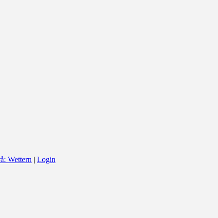
å: Wettern
|
Login