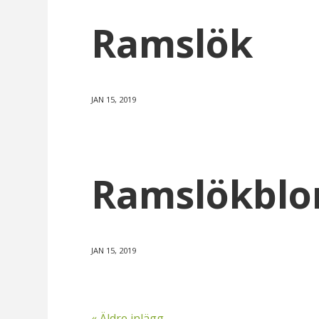
Ramslök
JAN 15, 2019
Ramslökbl
JAN 15, 2019
« Äldre inlägg