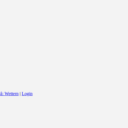
å: Wettern
|
Login