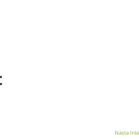
t
Nästa Inl