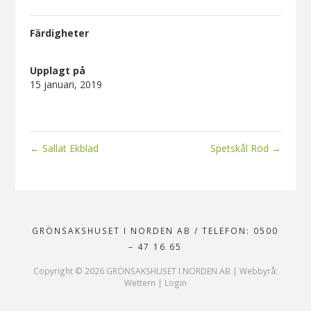
Färdigheter
Upplagt på
15 januari, 2019
←
Sallat Ekblad
Spetskål Röd
→
GRÖNSAKSHUSET I NORDEN AB
/
TELEFON: 0500
– 47 16 65
Copyright ©
2026
GRÖNSAKSHUSET I NORDEN AB |
Webbyrå:
Wettern
|
Login