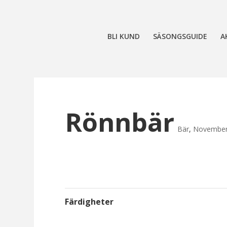
BLI KUND
SÄSONGSGUIDE
A
Rönnbär
Bär
,
Novembe
Färdigheter