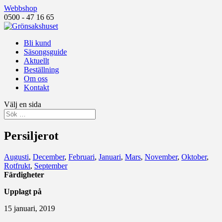
Webbshop
0500 - 47 16 65
Bli kund
Säsongsguide
Aktuellt
Beställning
Om oss
Kontakt
Välj en sida
Persiljerot
Augusti
,
December
,
Februari
,
Januari
,
Mars
,
November
,
Oktober
,
Rotfrukt
,
September
Färdigheter
Upplagt på
15 januari, 2019