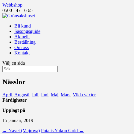
Webbshop
0500 - 47 16 65
Bli kund
Säsongsguide
Aktuellt
Beställning
Om oss
Kontakt
Välj en sida
Nässlor
April
,
Augusti
,
Juli
,
Juni
,
Maj
,
Mars
,
Vilda växter
Färdigheter
Upplagt på
15 januari, 2019
←
Navet (Majrova)
Potatis Yukon Gold
→