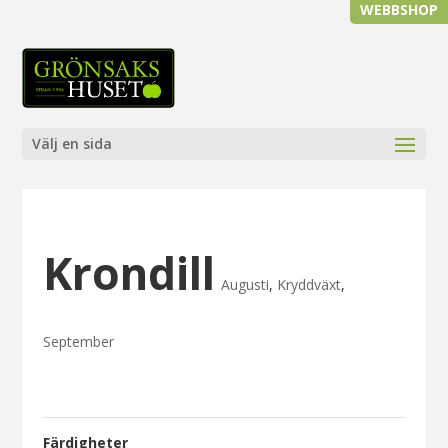
WEBBSHOP
Välj en sida
Krondill
Augusti
,
Kryddväxt
,
September
Färdigheter