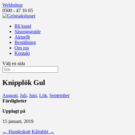
Webbshop
0500 - 47 16 65
Bli kund
Säsongsguide
Aktuellt
Beställning
Om oss
Kontakt
Välj en sida
Knipplök Gul
Augusti
,
Juli
,
Juni
,
Lök
,
September
Färdigheter
Upplagt på
15 januari, 2019
←
Humleskott
Kålrabbi
→