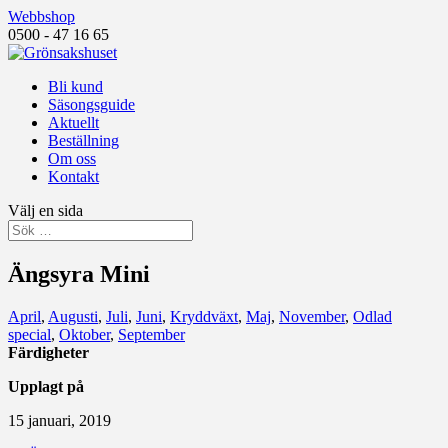
Webbshop
0500 - 47 16 65
Bli kund
Säsongsguide
Aktuellt
Beställning
Om oss
Kontakt
Välj en sida
Ängsyra Mini
April
,
Augusti
,
Juli
,
Juni
,
Kryddväxt
,
Maj
,
November
,
Odlad
special
,
Oktober
,
September
Färdigheter
Upplagt på
15 januari, 2019